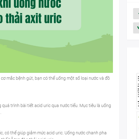
y cơ mắc bệnh gút, bạn có thể uống một số loại nước và đồ
uá trình bài tiết acid uric qua nước tiểu. Mục tiêu là uống
.
ic, có thể giúp giảm mức acid uric. Uống nước chanh pha