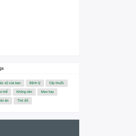
gs
ác sỹ của bạn
Bệnh lý
Cây thuốc
ơ thể
Không nên
Mẹo hay
ên ăn
Thịt đỏ