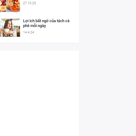
27.10.23
Lợi ích bất ngờ của tách cà
phê mỗi ngày
14.4.24