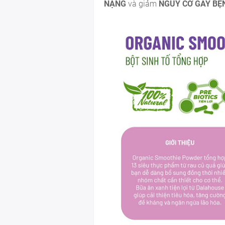
NẶNG
và
giảm
NGUY CƠ GÂY BỆ