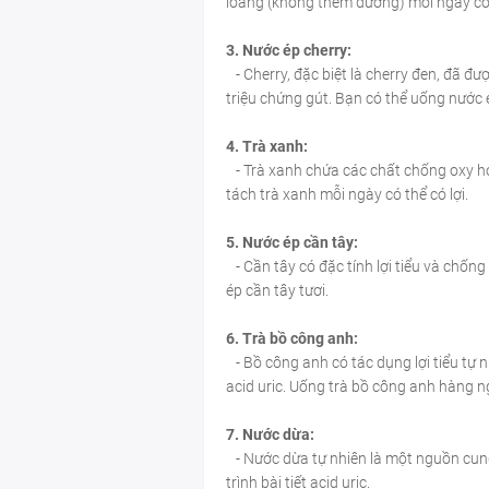
loãng (không thêm đường) mỗi ngày có t
3. Nước ép cherry:
- Cherry, đặc biệt là cherry đen, đã đ
triệu chứng gút. Bạn có thể uống nước é
4. Trà xanh:
- Trà xanh chứa các chất chống oxy hó
tách trà xanh mỗi ngày có thể có lợi.
5. Nước ép cần tây:
- Cần tây có đặc tính lợi tiểu và chống
ép cần tây tươi.
6. Trà bồ công anh:
- Bồ công anh có tác dụng lợi tiểu tự 
acid uric. Uống trà bồ công anh hàng n
7. Nước dừa:
- Nước dừa tự nhiên là một nguồn cung c
trình bài tiết acid uric.