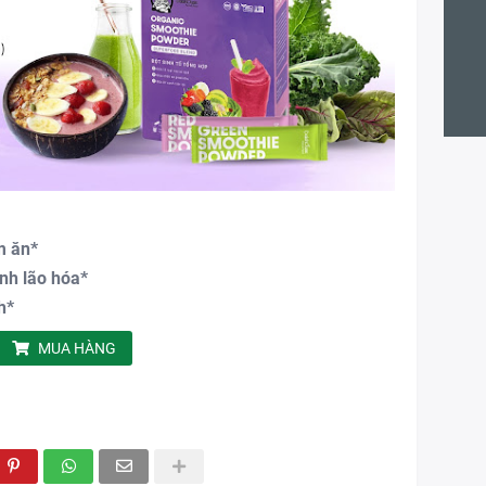
m ăn*
ình lão hóa*
h*
MUA HÀNG