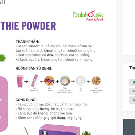
NH
Ta
B
C
N