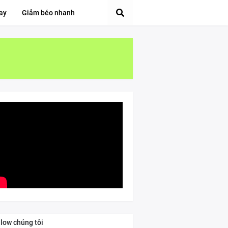
ay
Giảm béo nhanh
llow chúng tôi