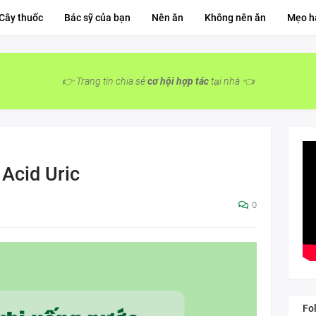
Cây thuốc
Bác sỹ của bạn
Nên ăn
Không nên ăn
Mẹo h
👉 Trang tin chia sẻ
cơ hội hợp tác
tại nhà 👈
 Acid Uric
0
Fo