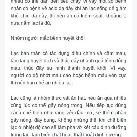
nhiều có thể dẫn đến tiêu chảy, vì vậy một số bệnh
nhân có bệnh về acid dạ dày khi ăn lạc sống để giảm
khó chịu dạ dày, thì nên ăn có kiểm soát, khoảng 1
nửa nắm lạc là đủ.
Nhóm người mắc bệnh huyết khối
Lạc bản thân có tác dụng điều chỉnh và cầm máu,
làm tăng huyết dịch và thúc đẩy nhanh quá trình đông
máu, thúc đẩy sự hình thành huyết khối. Vì vậy,
người có độ nhớt máu cao hoặc bệnh máu vón cục
thì nên hạn chế ăn nhiều lạc.
Lạc cũng là nhóm thực vật ăn hạt, nếu ăn quá nhiều
cùng lúc có thể gây nóng trong. Nếu tiếp tục dùng
cách chế biến như rang với dầu mỡ, sẽ thêm phần
gây nóng, đầy bụng. Không những thế, khi chế biến
lạc ở nhiệt độ cao sẽ làm phá vỡ kết cấu dinh dưỡng
trong lạc, làm biến chất hoặc thất thoát dinh dưỡng.