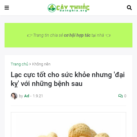
👉 Trang tin chia sẻ
cơ hội hợp tác
tại nhà 👈
Trang chủ
Không nên
Lạc cực tốt cho sức khỏe nhưng 'đại
kỵ' với những bệnh sau
by
Ad
-
1.9.21
0