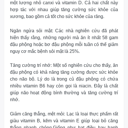
một lượng nhỏ canxi và vitamin D. Cả hai chất này
hợp tác với nhau giúp tăng cường sức khỏe của
xương, bao gồm cả tốt cho sức khỏe của răng.
Ngăn ngừa sỏi mật:
Các nhà nghiên cứu đã phát
hiện thấy rằng, những người mà ăn ít nhất 58 gam
đậu phộng hoặc bơ đậu phộng mỗi tuần có thể giảm
nguy cơ mắc bệnh sỏi mật là 25%.
Tăng cường trí nhớ:
Một số nghiên cứu cho thấy, ăn
đậu phộng có khả năng tăng cường được sức khỏe
cho não bộ. Lý do là trong củ đậu phộng có chứa
nhiều vitamin B6 hay còn gọi là niacin. Đây là chất
giúp não hoạt động bình thường và tăng cường trí
nhớ.
Giảm căng thẳng, mệt mỏi:
Lạc là loại thực phẩm rất
giàu vitamin B, kẽm và vitamin E giúp loại bỏ căng
thẳng nhanh chóng.Giống như hạt điều hay hạnh