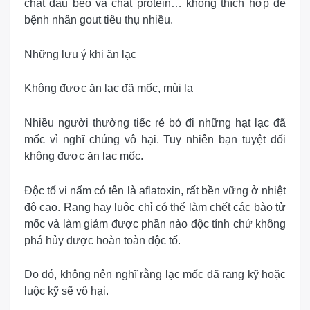
chất dầu béo và chất protein… không thích hợp để
bệnh nhân gout tiêu thụ nhiều.
Những lưu ý khi ăn lạc
Không được ăn lạc đã mốc, mùi lạ
Nhiều người thường tiếc rẻ bỏ đi những hạt lạc đã
mốc vì nghĩ chúng vô hại. Tuy nhiên bạn tuyệt đối
không được ăn lạc mốc.
Độc tố vi nấm có tên là aflatoxin, rất bền vững ở nhiệt
độ cao. Rang hay luộc chỉ có thể làm chết các bào tử
mốc và làm giảm được phần nào độc tính chứ không
phá hủy được hoàn toàn độc tố.
Do đó, không nên nghĩ rằng lạc mốc đã rang kỹ hoặc
luộc kỹ sẽ vô hại.