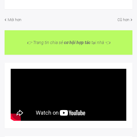
Mới hơn
Cũ hơn
👉 Trang tin chia sẻ
cơ hội hợp tác
tại nhà 👈