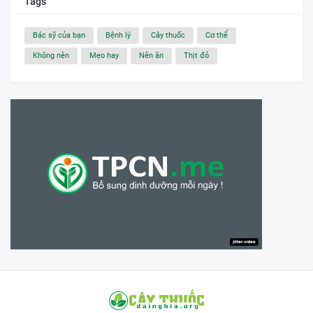
Tags
Bác sỹ của bạn
Bệnh lý
Cây thuốc
Cơ thể
Không nên
Mẹo hay
Nên ăn
Thịt đỏ