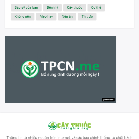
Bác sỹ của bạn
Bệnh lý
Cây thuốc
Cơ thể
Không nên
Mẹo hay
Nên ăn
Thịt đỏ
Thông tin từ nhiều nguồn trên internet, và các báo chính thống, từ chối trách