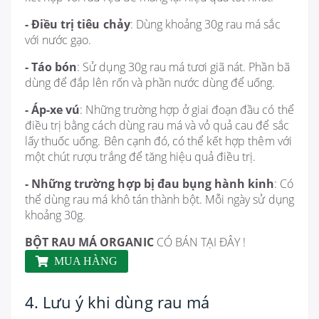
- Điều trị tiêu chảy
: Dùng khoảng 30g rau má sắc
với nước gạo.
- Táo bón
: Sử dụng 30g rau má tươi giã nát. Phần bã
dùng để đắp lên rốn và phần nước dùng để uống.
- Áp-xe vú
: Những trường hợp ở giai đoạn đầu có thể
điều trị bằng cách dùng rau má và vỏ quả cau để sắc
lấy thuốc uống. Bên cạnh đó, có thể kết hợp thêm với
một chút rượu trắng để tăng hiệu quả điều trị.
- Những trường hợp bị đau bụng hành kinh
: Có
thể dùng rau má khô tán thành bột. Mỗi ngày sử dụng
khoảng 30g.
BỘT RAU MÁ ORGANIC
CÓ BÁN TẠI ĐÂY !
MUA HÀNG
4. Lưu ý khi dùng rau má