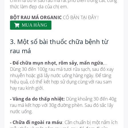
chính là do vì sao rau má rất phổ biến trong các công
thức làm đẹp da của chị em.
BỘT RAU MÁ ORGANIC
CÓ BÁN TẠI ĐÂY !
MUA HÀNG
3. Một số bài thuốc chữa bệnh từ
rau má
- Để chữa mụn nhọt, rôm sảy, mẩn ngứa
,…
Dùng 30 đến 100g rau má tươi rửa sạch, sau đó xay
nhuyễn hoặc giã lấy nước uống hàng ngày. Để tăng
hiệu quả, có thể kết hợp sử dụng cùng với rau sam
hay rau kinh giới.
- Vàng da do thấp nhiệt:
Dùng khoảng 30 đến 40g
rau má kết hợp với 30g đường phèn. Sau đó sắc lấy
nước uống.
- Chữa đi ngoài ra máu
: Cần chuẩn bị một nắm ích