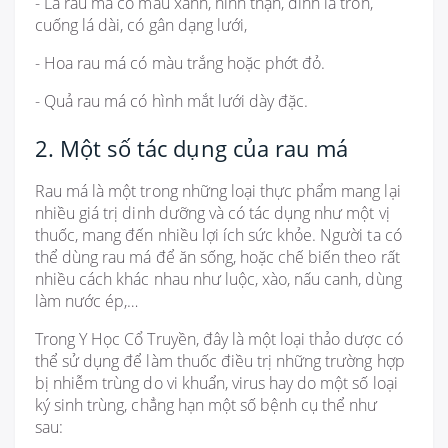
- Lá rau má có màu xanh, hình thận, đỉnh lá tròn,
cuống lá dài, có gân dạng lưới,
- Hoa rau má có màu trắng hoặc phớt đỏ.
- Quả rau má có hình mắt lưới dày đặc.
2. Một số tác dụng của rau má
Rau má là một trong những loại thực phẩm mang lại
nhiều giá trị dinh dưỡng và có tác dụng như một vị
thuốc, mang đến nhiều lợi ích sức khỏe. Người ta có
thể dùng rau má để ăn sống, hoặc chế biến theo rất
nhiều cách khác nhau như luộc, xào, nấu canh, dùng
làm nước ép,…
Trong Y Học Cổ Truyền, đây là một loại thảo dược có
thể sử dụng để làm thuốc điều trị những trường hợp
bị nhiễm trùng do vi khuẩn, virus hay do một số loại
ký sinh trùng, chẳng hạn một số bệnh cụ thể như
sau: