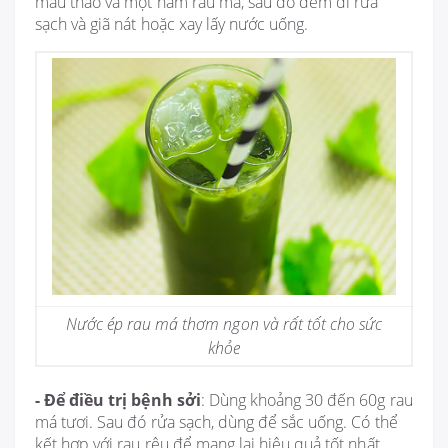
mẫu thảo và một nắm rau má, sau đó đem đi rửa
sạch và giã nát hoặc xay lấy nước uống.
Nước ép rau má thơm ngon và rất tốt cho sức
khỏe
- Để điều trị bệnh sởi
: Dùng khoảng 30 đến 60g rau
má tươi. Sau đó rửa sạch, dùng để sắc uống. Có thể
kết hợp với rau rệu để mang lại hiệu quả tốt nhất.