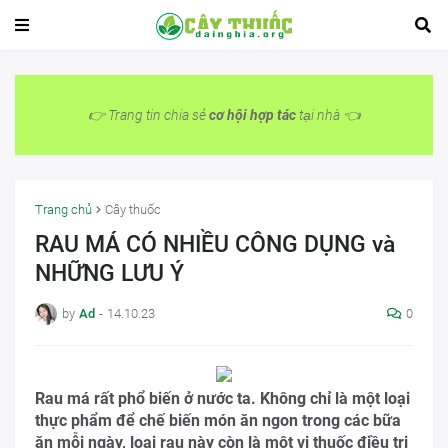
👉 Trang tin chia sẻ
cơ hội hợp tác
tại nhà 👈
Trang chủ
Cây thuốc
RAU MÁ CÓ NHIỀU CÔNG DỤNG và
NHỮNG LƯU Ý
by
Ad
-
14.10.23
0
Rau má rất phổ biến ở nước ta. Không chỉ là một loại
thực phẩm để chế biến món ăn ngon trong các bữa
ăn mỗi ngày, loại rau này còn là một vị thuốc điều trị