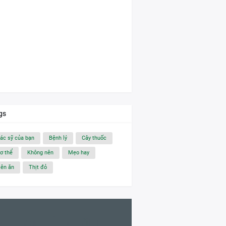
gs
ác sỹ của bạn
Bệnh lý
Cây thuốc
ơ thể
Không nên
Mẹo hay
ên ăn
Thịt đỏ