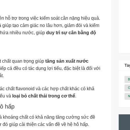
n hỗ trợ trong việc kiểm soát cân nặng hiệu quả.
cá giúp tạo cảm giác no lâu hơn, giảm đói và kiểm
 chứa nhiều nước, giúp
duy trì sự cân bằng độ
t chất quan trọng giúp
tăng sản xuất nước
Ta
 cá đều có tác dụng lợi tiểu, đặc biệt là đối với
t.
B
C
ác chất flavonoid và các hợp chất khác có khả
tiểu và
loại bỏ chất thải trong cơ thể
.
N
hô hấp
và khoáng chất có khả năng tăng cường sức đề
ừ đó giúp cải thiện các vấn đề về hệ hô hấp.