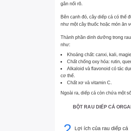
gân nổi rõ.
Bên cạnh đó, cây diếp cá có thể
như một cây thuốc hoặc món ăn vớ
Thành phần dinh dưỡng trong rau 
như:
Khoáng chất: canxi, kali, magie 
Chất chống oxy hóa: rutin, quer
Alkaloid và flavonoid có tác dụ
cơ thể.
Chất xơ và vitamin C.
Ngoài ra, diếp cá còn chứa một số 
BỘT RAU DIẾP CÁ ORGA
2
Lợi ích của rau diếp cá