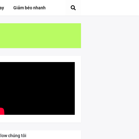
ay
Giảm béo nhanh
llow chúng tôi