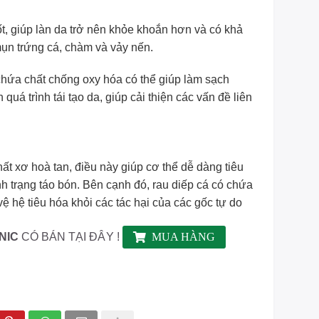
tốt, giúp làn da trở nên khỏe khoắn hơn và có khả
ụn trứng cá, chàm và vảy nến.
chứa chất chống oxy hóa có thể giúp làm sạch
 quá trình tái tạo da, giúp cải thiện các vấn đề liên
t xơ hoà tan, điều này giúp cơ thể dễ dàng tiêu
h trạng táo bón. Bên cạnh đó, rau diếp cá có chứa
ệ hệ tiêu hóa khỏi các tác hại của các gốc tự do
NIC
CÓ BÁN TẠI ĐÂY !
MUA HÀNG