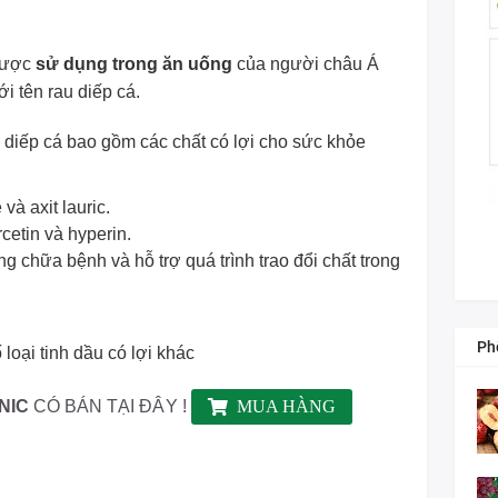
 được
sử dụng trong ăn uống
của người châu Á
i tên rau diếp cá.
diếp cá bao gồm các chất có lợi cho sức khỏe
và axit lauric.
cetin và hyperin.
ng chữa bệnh và hỗ trợ quá trình trao đổi chất trong
Ph
loại tinh dầu có lợi khác
NIC
CÓ BÁN TẠI ĐÂY !
MUA HÀNG