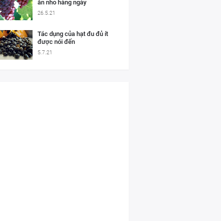
ăn nho hàng ngày
26.5.21
Tác dụng của hạt đu đủ ít
được nói đến
5.7.21