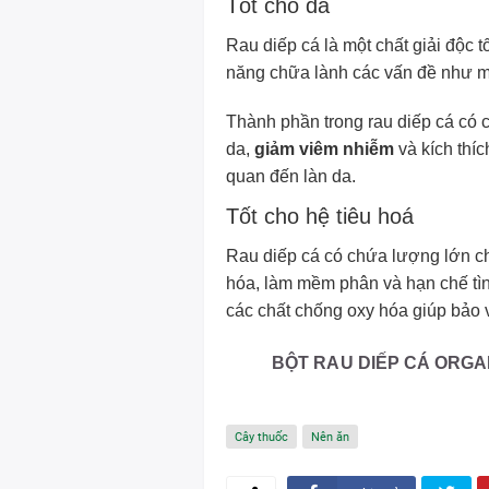
Tốt cho da
Rau diếp cá là một chất giải độc 
năng chữa lành các vấn đề như m
Thành phần trong rau diếp cá có 
da,
giảm viêm nhiễm
và kích thích
quan đến làn da.
Tốt cho hệ tiêu hoá
Rau diếp cá có chứa lượng lớn chấ
hóa, làm mềm phân và hạn chế tìn
các chất chống oxy hóa giúp bảo v
BỘT RAU DIẾP CÁ ORGA
Cây thuốc
Nên ăn