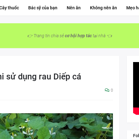
Cây thuốc
Bác sỹ của bạn
Nên ăn
Không nên ăn
Mẹo h
👉 Trang tin chia sẻ
cơ hội hợp tác
tại nhà 👈
khi sử dụng rau Diếp cá
0
Fo