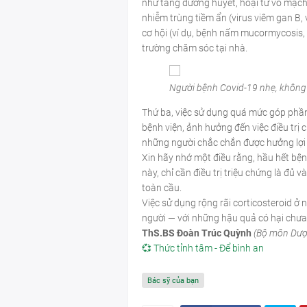
như tăng đường huyết, hoại tử vô mạch,
nhiễm trùng tiềm ẩn (virus viêm gan B,
cơ hội (ví dụ, bệnh nấm mucormycosis, 
trường chăm sóc tại nhà.
Người bệnh Covid-19 nhẹ, không có
Thứ ba, việc sử dụng quá mức góp phần 
bệnh viện, ảnh hưởng đến việc điều trị 
những người chắc chắn được hưởng lợi í
Xin hãy nhớ một điều rằng, hầu hết bện
này, chỉ cần điều trị triệu chứng là đủ 
toàn cầu.
Việc sử dụng rộng rãi corticosteroid ở
người — với những hậu quả có hại chưa
ThS.BS Đoàn Trúc Quỳnh
(Bộ môn Dược
💞 Thức tỉnh tâm - Để bình an
Bác sỹ của bạn