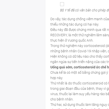
Bộ Y tế đã có văn bản cho phép đi
Do vậy, tác dụng chống viêm mạnh của 
thiểu những tác dụng có hại này.
Điều này đã được chứng minh qua rất nh
RECOVERY, là một thử nghiệm lâm sàng
thực hiện ở Vương quốc Anh.
Trong thử nghiệm này corticosteroid (
những bệnh nhân Covid-19 nhập viện, c
Hiện không có dữ liệu nào cho thấy co
ngăn ngừa sự tiến triển nặng của các 
Uống quá sớm, corticosteroid ức chế 
Chưa kể là có một số bằng chứng gợi ý
hợp này.
Thứ nhất là do thuốc corticosteroid có
trong giai đoạn đầu của bệnh, thay vì 
virus, thuốc lại làm suy yếu hàng rào b
cho bệnh nhân.
Thứ hai, sử dụng thuốc làm tăng nguy c