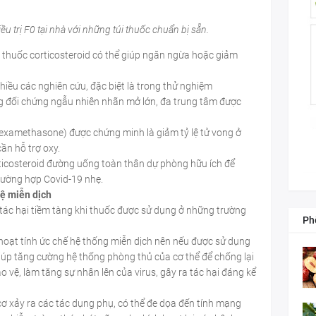
ều trị F0 tại nhà với những túi thuốc chuẩn bị sẵn.
thuốc corticosteroid có thể giúp ngăn ngừa hoặc giảm
iều các nghiên cứu, đặc biệt là trong thử nghiệm
 đối chứng ngẫu nhiên nhãn mở lớn, đa trung tâm được
dexamethasone) được chứng minh là giảm tỷ lệ tử vong ở
ần hỗ trợ oxy.
rticosteroid đường uống toàn thân dự phòng hữu ích để
trường hợp Covid-19 nhẹ.
hệ miễn dịch
 tác hại tiềm tàng khi thuốc được sử dụng ở những trường
Ph
 hoạt tính ức chế hệ thống miễn dịch nên nếu được sử dụng
giúp tăng cường hệ thống phòng thủ của cơ thể để chống lại
ảo vệ, làm tăng sự nhân lên của virus, gây ra tác hại đáng kể
ơ xảy ra các tác dụng phụ, có thể đe dọa đến tính mạng