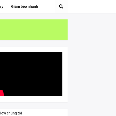
ay
Giảm béo nhanh
llow chúng tôi