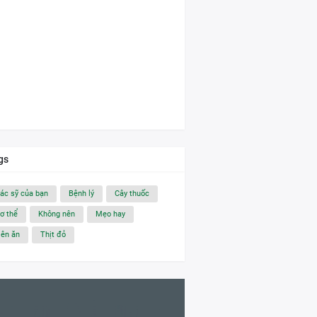
gs
ác sỹ của bạn
Bệnh lý
Cây thuốc
ơ thể
Không nên
Mẹo hay
ên ăn
Thịt đỏ