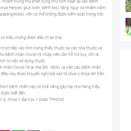
 nhiễm trùng thứ phát cũng như kích hoạt lại các bệnh
 virus Herpes, giun lươn, bệnh lao), tăng nguy cơ nhiễm nấm
aspergillosis), vốn có thể không được kiểm soát trong môi
 triệu chứng được điều trị tại nhà.
trực tiếp vào tình trạng thiếu thuốc tại các nhà thuốc và
cho bệnh nhân Covid-19 nhập viện cần hỗ trợ oxy, vốn là
ch từ việc sử dụng thuốc.
h nhân Covid-19 là nhẹ (80 - 90%) và trên các bệnh nhân
và điều này được khuyến nghị bởi các tổ chức y khoa lớn trên
 nhóm bệnh nhân này có khả năng gây hại cho hàng triệu
 được biết đến.
 lý, Khoa Y, Đại học Y Dược TPHCM)