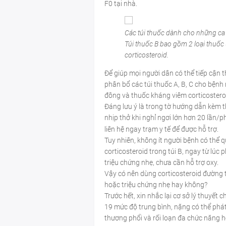
F0 tại nhà.
Các túi thuốc dành cho những ca 
Túi thuốc B bao gồm 2 loại thuố
corticosteroid.
Để giúp mọi người dân có thể tiếp cận t
phân bổ các túi thuốc A, B, C cho bệnh
đông và thuốc kháng viêm corticostero
Đáng lưu ý là trong tờ hướng dẫn kèm th
nhịp thở khi nghỉ ngơi lớn hơn 20 lần/
liên hệ ngay trạm y tế để được hỗ trợ.
Tuy nhiên, không ít người bệnh có thể q
corticosteroid trong túi B, ngay từ lúc
triệu chứng nhẹ, chưa cần hỗ trợ oxy.
Vậy có nên dùng corticosteroid đường 
hoặc triệu chứng nhẹ hay không?
Trước hết, xin nhắc lại cơ sở lý thuyết 
19 mức độ trung bình, nặng có thể phát
thương phổi và rối loạn đa chức năng 