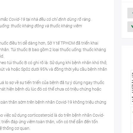
mắc Covid-19 tại nhà đều có chỉ định dùng rõ ràng.
c uống: thuốc kháng đông và thuốc kháng viêm
huốc điều trị dễ dàng hơn, Sở Y tế TPHCM đã triển khai
 nhân. Túi thuốc B bao gồm 2 loại thuốc uống: thuốc kháng
id.
eo túi thuốc B có ghi rõ là: Sử dụng khi bệnh nhân khó thở,
phút và hoặc Sp0
dưới 95% và đồng thời yêu cầu bệnh nhân
2
uá lo sợ về sự tiến triển của bệnh đã tự ý dùng ngay thuốc
 phát hiện bệnh dù lúc đó có thể chưa có triệu chứng hoặc
toàn thân sớm trên bệnh nhân Covid-19 không triệu chứng
cho việc sử dụng corticosteroid là do trên bệnh nhân Covid-
 triển đáp ứng viêm toàn thân, vốn có thể dẫn đến tổn
hệ thống cơ quan.