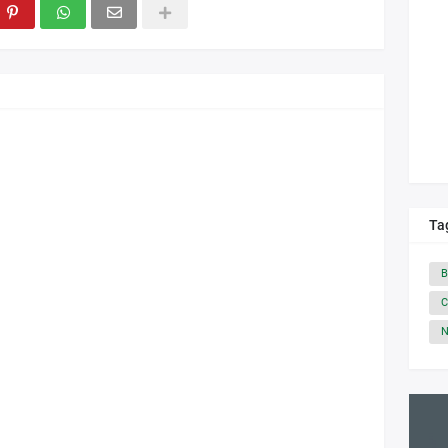
Ta
B
C
N