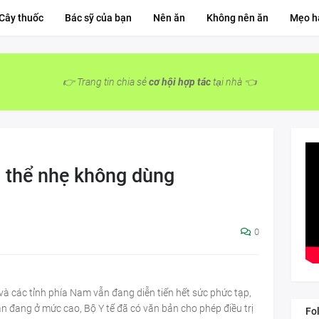
Cây thuốc
Bác sỹ của bạn
Nên ăn
Không nên ăn
Mẹo h
👉 Trang tin chia sẻ
cơ hội hợp tác
tại nhà 👈
 thể nhẹ không dùng
0
và các tỉnh phía Nam vẫn đang diễn tiến hết sức phức tạp,
ẫn đang ở mức cao, Bộ Y tế đã có văn bản cho phép điều trị
Fo