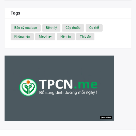
Tags
Bác sỹ của bạn
Bệnh lý
Cây thuốc
Cơ thể
Không nên
Mẹo hay
Nên ăn
Thịt đỏ