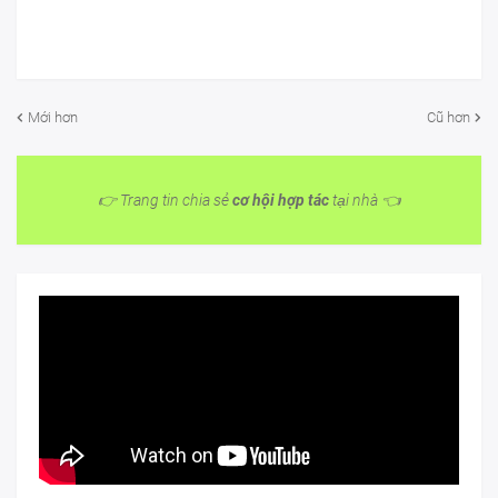
Mới hơn
Cũ hơn
👉 Trang tin chia sẻ
cơ hội hợp tác
tại nhà 👈