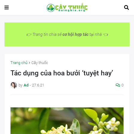
👉 Trang tin chia sẻ
cơ hội hợp tác
tại nhà 👈
Trang chủ
Cây thuốc
Tác dụng của hoa bưởi ‘tuyệt hay’
by
Ad
-
27.6.21
0